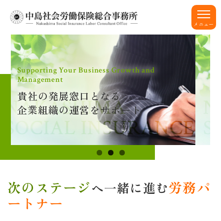
Supporting Your Business Growth and
Management
貴社の発展窓口となる
企業組織の運営をサポート
次のステージ
労務パ
へ一緒に進む
ートナー