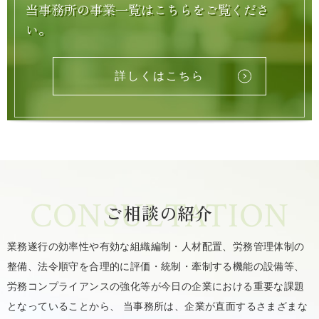
当事務所の事業一覧はこちらをご覧くださ
い。
詳しくはこちら
CONSULTATION
ご相談の紹介
業務遂行の効率性や有効な組織編制・人材配置、労務管理体制の
整備、法令順守を合理的に評価・統制・牽制する機能の設備等、
労務コンプライアンスの強化等が今日の企業における重要な課題
となっていることから、
当事務所は、企業が直面するさまざまな